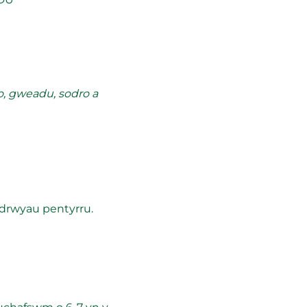
o, gweadu, sodro a 
odrwyau pentyrru.