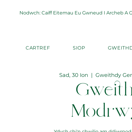
Nodwch: Caiff Eitemau Eu Gwneud I Archeb A Ga
CARTREF
SIOP
GWEITHD
Sad, 30 Ion
  |  
Gweithdy Ge
Gweit
Modrw
Ydych chi'n chwilio am ddiwrnod