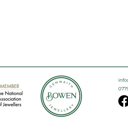
inf
077