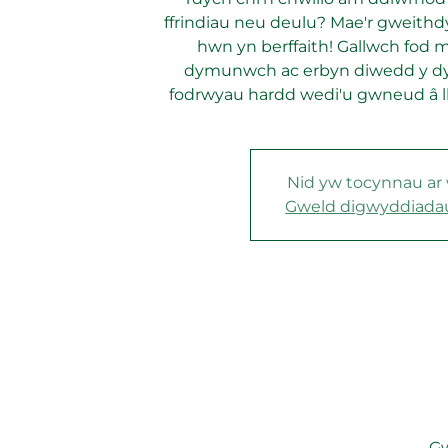
ffrindiau neu deulu? Mae'r gweit
hwn yn berffaith! Gallwch fod m
dymunwch ac erbyn diwedd y d
fodrwyau hardd wedi'u gwneud â ll
Nid yw tocynnau ar
Gweld digwyddiadau 
Gw