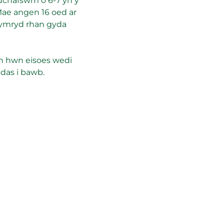
uchafswm o 6-7 yn y 
Mae angen 16 oed ar 
ymryd rhan gyda 
th hwn eisoes wedi 
ddas i bawb.