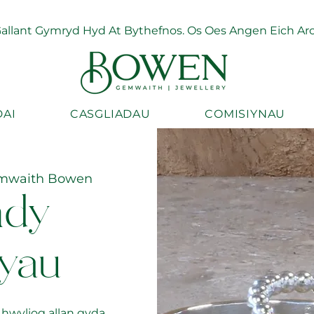
llant Gymryd Hyd At Bythefnos. Os Oes Angen Eich Arch
AI
CASGLIADAU
COMISIYNAU
mwaith Bowen
hdy
yau
 hwyliog allan gyda