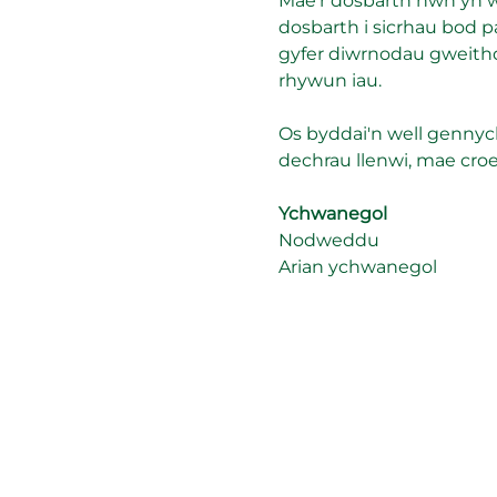
Mae'r dosbarth hwn yn w
dosbarth i sicrhau bod p
gyfer diwrnodau gweit
rhywun iau.
Os byddai'n well gennych
dechrau llenwi, mae croes
Ychwanegol
Nodweddu
Arian ychwanegol