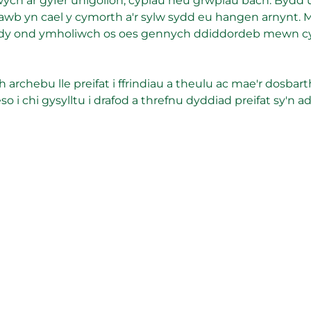
ych ar gyfer unigolion, cyplau neu grwpiau bach. Bydd 
awb yn cael y cymorth a'r sylw sydd eu hangen arnynt. 
hdy ond ymholiwch os oes gennych ddiddordeb mewn c
 archebu lle preifat i ffrindiau a theulu ac mae'r dosbar
o i chi gysylltu i drafod a threfnu dyddiad preifat sy'n a