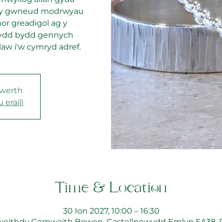
hdy gwneud modrwyau
or greadigol ag y
ydd bydd gennych
aw i'w cymryd adref.
 werth
eraill
Time & Location
30 Ion 2027, 10:00 – 16:30
eithdy Gemwaith Bowen, Castellnewydd Emlyn SA38,