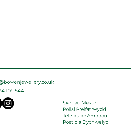
o@bowenjewellery.co.uk
94 109 544
Siartiau Mesur
Polisi Preifatrwydd
Telerau ac Amodau
Postio a Dychwelyd