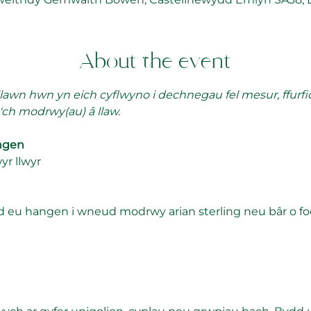
About the event
lawn hwn yn eich cyflwyno i dechnegau fel mesur, ffurfi
o'ch modrwy(au) â llaw.
ngen
yr llwyr
d eu hangen i wneud modrwy arian sterling neu bâr o f