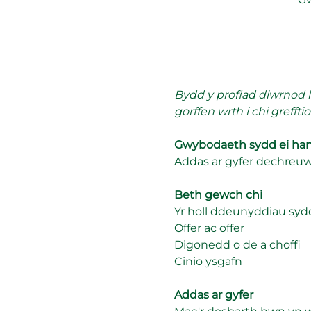
Bydd y profiad diwrnod l
gorffen wrth i chi greffti
Gwybodaeth sydd ei ha
Addas ar gyfer dechreuw
Beth gewch chi
Yr holl ddeunyddiau syd
Offer ac offer
Digonedd o de a choffi
Cinio ysgafn
Addas ar gyfer