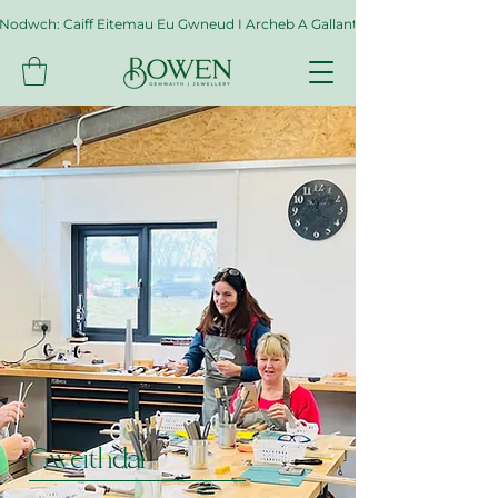
Nodwch: Caiff Eitemau Eu Gwneud I Archeb A Gallant Gymryd Hyd At Byth
Gweithdai