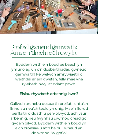
Profiad gwneud gemwaith:
Amser i drochi eich dwylo.
Byddem wrth ein bodd pe baech yn
ymuno ag un o'n dosbarthiadau gwneud
gemwaith! Fe welwch amrywiaeth o
weithdai ar ein gwefan, felly mae yna
rywbeth hwyl at ddant pawb.
Eisiau rhywbeth arbennig iawn?
Gallwch archebu dosbarth preifat i chi a'ch
ffrindiau neu'ch teulu yn unig. Mae'n ffordd
berffaith o ddathlu pen-blwydd, achlysur
arbennig, neu fwynhau diwrnod creadigol
gyda'n gilydd. Byddem wrth ein bodd yn
eich croesawu a'ch helpu i wneud yn
ddiwrnod i'w gofio!