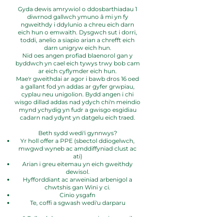
Gyda dewis amrywiol o ddosbarthiadau 1
diwrnod gallwch ymuno â mi yn fy
ngweithdy i ddylunio a chreu eich darn
eich hun o emwaith. Dysgwch sut i dorri,
toddi, anelio a siapio arian a chrefft eich
darn unigryw eich hun.
Nid oes angen profiad blaenorol gan y
byddwch yn cael eich tywys trwy bob cam
ar eich cyflymder eich hun.
Mae'r gweithdai ar agor i bawb dros 16 oed
a gallant fod yn addas ar gyfer grwpiau,
cyplau neu unigolion. Bydd angen i chi
wisgo dillad addas nad ydych chi'n meindio
mynd ychydig yn fudr a gwisgo esgidiau
cadarn nad ydynt yn datgelu eich traed.
Beth sydd wedi'i gynnwys?
Yr holl offer a PPE (sbectol ddiogelwch,
mwgwd wyneb ac amddiffyniad clust ac
ati)
Arian i greu eitemau yn eich gweithdy
dewisol.
Hyfforddiant ac arweiniad arbenigol a
chwtshis gan Wini y ci.
Cinio ysgafn
Te, coffi a sgwash wedi'u darparu