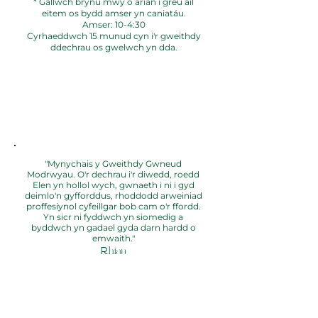
* Gallwch brynu mwy o arian i greu ail
eitem os bydd amser yn caniatáu.
Amser: 10-4:30
Cyrhaeddwch 15 munud cyn i'r gweithdy
ddechrau os gwelwch yn dda.
"Mynychais y Gweithdy Gwneud
Modrwyau. O'r dechrau i'r diwedd, roedd
Elen yn hollol wych, gwnaeth i ni i gyd
deimlo'n gyfforddus, rhoddodd arweiniad
proffesiynol cyfeillgar bob cam o'r ffordd.
Yn sicr ni fyddwch yn siomedig a
byddwch yn gadael gyda darn hardd o
emwaith."
Rhian
"Gweithdy clai arian gwych. Mae Elen yn