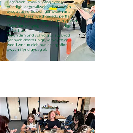
Cerddwch i mewn i ofod cynnes,
creadigol a threuliwch y diwrnod yn
dysgu sut i greu eich gemwaith arian
eich hun. Mae'n weithgaredd perffaith
i'w rannu gyda ffrindiau neu hyd yn oed
i fwynhau ychydig o amser creadigol i
chi'ch hun.
Mewn dim ond ychydig oriau, bydd
gennych ddarn unigryw rydych chi
wedi'i wneud eich hun ac atgofion
gwych i fynd gydag ef.