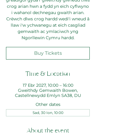
greadigol gyda'r gweithdy gwneud tlws
crog arian hwn a fydd yn eich cyflwyno
i wahanol dechnegau gwaith arian.
Crëwch dlws crog hardd wedi'i wneud â
llaw i'w ychwanegu at eich casgliad
gemwaith ac ymlaciwch yng
Ngorllewin Cymru hardd.
Buy Tickets
Time & Location
17 Ebr 2027, 10:00 – 16:00
Gweithdy Gemwaith Bowen,
Castellnewydd Emlyn SA38, DU
Other dates
Sad, 30 Ion, 10:00
About the event