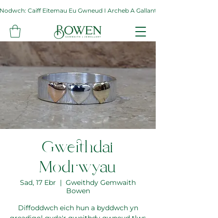
Nodwch: Caiff Eitemau Eu Gwneud I Archeb A Gallant Gymryd Hyd At Byth
Gweithdai
Modrwyau
Sad, 17 Ebr
  |  
Gweithdy Gemwaith
Bowen
Diffoddwch eich hun a byddwch yn