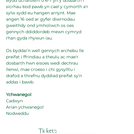
Bydd uchafswm o 6-7 yn y dosbarth i 
sicrhau bod pawb yn cael y cymorth a'r 
sylw sydd eu hangen arnynt. Mae 
angen 16 oed ar gyfer diwrnodau 
gweithdy ond ymholiwch os oes 
gennych ddiddordeb mewn cymryd 
rhan gyda rhywun iau.
Os byddai'n well gennych archebu lle 
preifat i ffrindiau a theulu ac mae'r 
dosbarth hwn eisoes wedi dechrau 
llenwi, mae croeso i chi gysylltu i 
drafod a threfnu dyddiad preifat sy'n 
addas i bawb.
Ychwanegol
Cadwyn
Arian ychwanegol
Nodweddu
Tickets