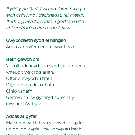
Bydd y profiad diwrnod llawn hwn yn 
eich cyflwyno i dechnegau fel mesur, 
ffurfio, gweadu, sodro a gorffen wrth i 
chi grefftio'ch tlws crog â llaw.
Gwybodaeth sydd ei hangen
Addas ar gyfer dechreuwyr llwyr
Beth gewch chi
Yr holl ddeunyddiau sydd eu hangen i 
wneud tlws crog arian.
Offer a nwyddau traul
Digonedd o de a choffi
Cinio ysgafn
Gemwaith i'w gymryd adref ar y 
diwrnod i'w trysori
Addas ar gyfer
Mae'r dosbarth hwn yn wych ar gyfer 
unigolion, cyplau neu grwpiau bach. 