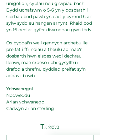
unigolion, cyplau neu grwpiau bach. 
Bydd uchafswm o 5-6 yn y dosbarth i 
sicrhau bod pawb yn cael y cymorth a'r 
sylw sydd eu hangen arnynt. Rhaid bod 
yn 16 oed ar gyfer diwrnodau gweithdy.
Os byddai'n well gennych archebu lle 
preifat i ffrindiau a theulu ac mae'r 
dosbarth hwn eisoes wedi dechrau 
llenwi, mae croeso i chi gysylltu i 
drafod a threfnu dyddiad preifat sy'n 
addas i bawb.
Ychwanegol
Nodweddu
Arian ychwanegol
Cadwyn arian sterling
Tickets