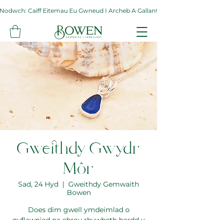
Nodwch: Caiff Eitemau Eu Gwneud I Archeb A Gallant Gymryd Hyd At Byth
Gweithdy Gwydr
Môr
Sad, 24 Hyd
  |  
Gweithdy Gemwaith
Bowen
Does dim gwell ymdeimlad o