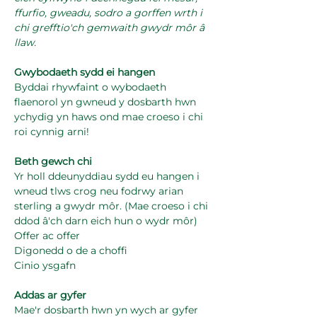
ffurfio, gweadu, sodro a gorffen wrth i 
chi grefftio'ch gemwaith gwydr môr â 
llaw.
Gwybodaeth sydd ei hangen
Byddai rhywfaint o wybodaeth 
flaenorol yn gwneud y dosbarth hwn 
ychydig yn haws ond mae croeso i chi 
roi cynnig arni!
Beth gewch chi
Yr holl ddeunyddiau sydd eu hangen i 
wneud tlws crog neu fodrwy arian 
sterling a gwydr môr. (Mae croeso i chi 
ddod â'ch darn eich hun o wydr môr)
Offer ac offer
Digonedd o de a choffi
Cinio ysgafn
Addas ar gyfer
Mae'r dosbarth hwn yn wych ar gyfer 