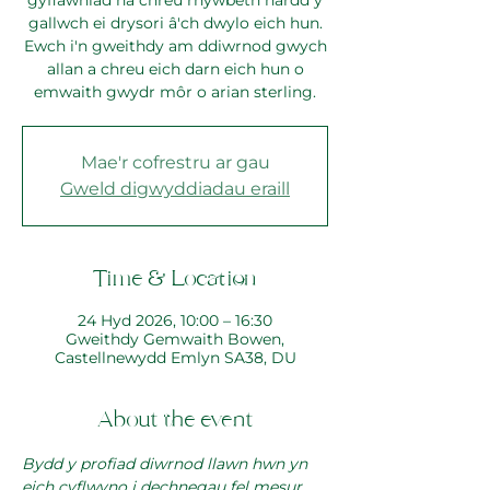
gyflawniad na chreu rhywbeth hardd y
gallwch ei drysori â'ch dwylo eich hun.
Ewch i'n gweithdy am ddiwrnod gwych
allan a chreu eich darn eich hun o
emwaith gwydr môr o arian sterling.
Mae'r cofrestru ar gau
Gweld digwyddiadau eraill
Time & Location
24 Hyd 2026, 10:00 – 16:30
Gweithdy Gemwaith Bowen,
Castellnewydd Emlyn SA38, DU
About the event
Bydd y profiad diwrnod llawn hwn yn 
eich cyflwyno i dechnegau fel mesur, 