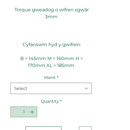
Torque gweadog o wifren sgwâr
3mm
Cyfanswm hyd y gwifren:
B = 145mm M = 160mm H =
170mm XL = 185mm
Maint
*
Select
Quantity
*