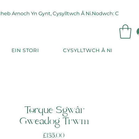
eb Arnoch Yn Gynt, Cysylltwch Â Ni.
EIN STORI
CYSYLLTWCH Â NI
Torque Sgwâr
Gweadog Trwm
Price
£135.00