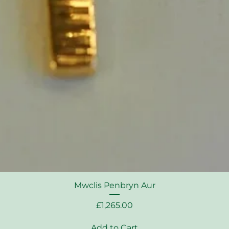
Mwclis Penbryn Aur
Price
£1,265.00
Add to Cart