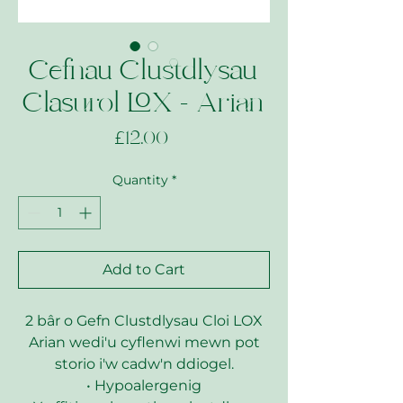
Cefnau Clustdlysau
Clasurol LOX - Arian
Price
£12.00
Quantity
*
Add to Cart
2 bâr o Gefn Clustdlysau Cloi LOX
Arian wedi'u cyflenwi mewn pot
storio i'w cadw'n ddiogel.
• Hypoalergenig