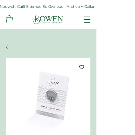
Nodwch: Caiff Eitemau Eu Gwneud I Archeb A Gallant Gymryd Hyd At Byth