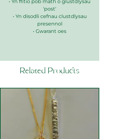
• Yn ffitio pob math o glustdlysau
'post'
• Yn disodli cefnau clustdlysau
presennol
• Gwarant oes
Related Products