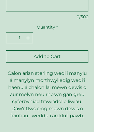
0/500
Quantity
*
Add to Cart
Calon arian sterling wedi'i manylu
â manylyn morthwyliedig wedi'i
haenu â chalon lai mewn dewis o
aur melyn neu rhosyn gan greu
cyferbyniad trawiadol o liwiau.
Daw'r tlws crog mewn dewis o
feintiau i weddu i arddull pawb.