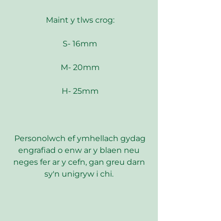
Maint y tlws crog:
S- 16mm
M- 20mm
H- 25mm
Personolwch ef ymhellach gydag
engrafiad o enw ar y blaen neu
neges fer ar y cefn, gan greu darn
sy'n unigryw i chi.