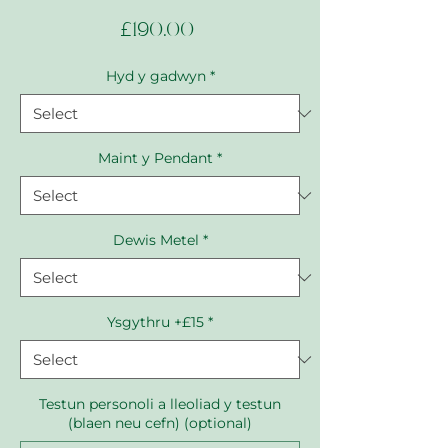
Price
£190.00
Hyd y gadwyn
*
Maint y Pendant
*
Dewis Metel
*
Ysgythru +£15
*
Testun personoli a lleoliad y testun
(blaen neu cefn) (optional)