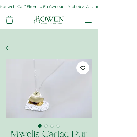
Nodwch: Caiff Eitemau Eu Gwneud I Archeb A Gallant Gymryd Hyd At Byth
Mwclis Cariad Pur